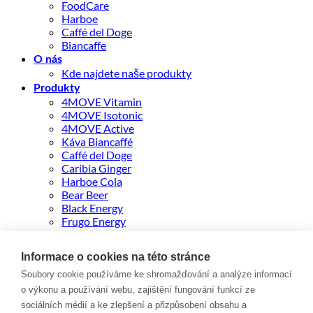
FoodCare
Harboe
Caffé del Doge
Biancaffe
O nás
Kde najdete naše produkty
Produkty
4MOVE Vitamin
4MOVE Isotonic
4MOVE Active
Káva Biancaffé
Caffé del Doge
Caribia Ginger
Harboe Cola
Bear Beer
Black Energy
Frugo Energy
FRUGO Ultra 500ml
Fitella
Informace o cookies na této stránce
GELLWE Paw Patrol
Soubory cookie používáme ke shromažďování a analýze informací
Kontakt
ENGLISH
o výkonu a používání webu, zajištění fungování funkcí ze
sociálních médií a ke zlepšení a přizpůsobení obsahu a