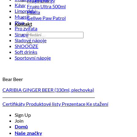
Frugo Energy
Kávy
Frugo Ultra 500ml
Limonády
Fitella
Muesli
Gellwe Paw Patrol
Piva
Kontakt
Pro zvířata
Hledat:
Sirupy
Sladové nápoje
SNOOOZE
Soft drinks
Sportovní nápoje
Bear Beer
CARIBIA GINGER BEER (330ml, plechovka)
Certifikáty
Produktové listy
Prezentace
Ke stažení
Sign Up
Join
Domů
Naše značky