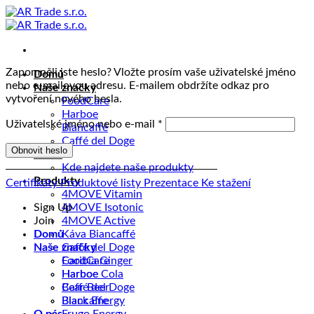
Přeskočit
na
obsah
Zapomněli jste heslo? Vložte prosím vaše uživatelské jméno
Domů
nebo e-mailovou adresu. E-mailem obdržíte odkaz pro
Naše značky
vytvoření nového hesla.
FoodCare
Harboe
Povinné
Uživatelské jméno nebo e-mail
*
Biancaffé
Caffé del Doge
Obnovit heslo
O nás
Kde najdete naše produkty
Produkty
Certifikáty
Produktové listy
Prezentace
Ke stažení
4MOVE Vitamin
Sign Up
4MOVE Isotonic
Join
4MOVE Active
Domů
Káva Biancaffé
Naše značky
Caffé del Doge
FoodCare
Caribia Ginger
Harboe
Harboe Cola
Caffé del Doge
Bear Beer
Biancaffe
Black Energy
O nás