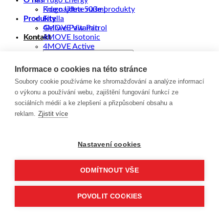
Frugo Energy
Kde najdete naše produkty
Frugo Ultra 500ml
Produkty
Fitella
4MOVE Vitamin
Gellwe Paw Patrol
4MOVE Isotonic
Kontakt
4MOVE Active
Hledat:
Káva Biancaffé
Caffé del Doge
Informace o cookies na této stránce
Caribia Ginger
Soubory cookie používáme ke shromažďování a analýze informací
Harboe Cola
o výkonu a používání webu, zajištění fungování funkcí ze
Bear Beer
Black Energy
sociálních médií a ke zlepšení a přizpůsobení obsahu a
Frugo Energy
reklam.
Zjistit více
FRUGO Ultra 500ml
Fitella
GELLWE Paw Patrol
Nastavení cookies
Kontakt
ENGLISH
ODMÍTNOUT VŠE
POVOLIT COOKIES