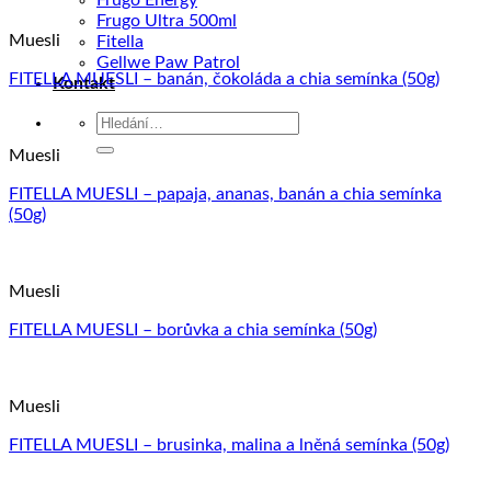
Frugo Energy
Frugo Ultra 500ml
Muesli
Fitella
Gellwe Paw Patrol
FITELLA MUESLI – banán, čokoláda a chia semínka (50g)
Kontakt
Hledat:
Muesli
FITELLA MUESLI – papaja, ananas, banán a chia semínka
(50g)
Muesli
FITELLA MUESLI – borůvka a chia semínka (50g)
Muesli
FITELLA MUESLI – brusinka, malina a lněná semínka (50g)