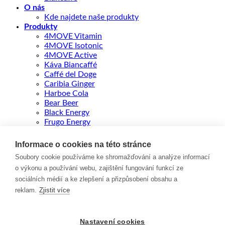
O nás
Kde najdete naše produkty
Produkty
4MOVE Vitamin
4MOVE Isotonic
4MOVE Active
Káva Biancaffé
Caffé del Doge
Caribia Ginger
Harboe Cola
Bear Beer
Black Energy
Frugo Energy
FRUGO Ultra 500ml
Fitella
Informace o cookies na této stránce
GELLWE Paw Patrol
Soubory cookie používáme ke shromažďování a analýze informací
Kontakt
o výkonu a používání webu, zajištění fungování funkcí ze
ENGLISH
sociálních médií a ke zlepšení a přizpůsobení obsahu a
reklam.
Zjistit více
Přihlášení
Povinné
Uživatelské jméno nebo e-mailová adresa
*
Nastavení cookies