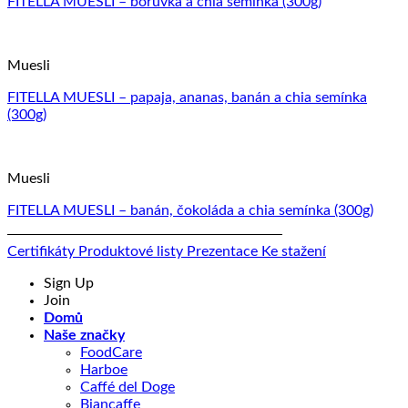
FITELLA MUESLI – borůvka a chia semínka (300g)
Muesli
FITELLA MUESLI – papaja, ananas, banán a chia semínka
(300g)
Muesli
FITELLA MUESLI – banán, čokoláda a chia semínka (300g)
Certifikáty
Produktové listy
Prezentace
Ke stažení
Sign Up
Join
Domů
Naše značky
FoodCare
Harboe
Caffé del Doge
Biancaffe