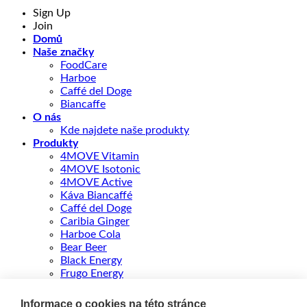
Sign Up
Join
Domů
Naše značky
FoodCare
Harboe
Caffé del Doge
Biancaffe
O nás
Kde najdete naše produkty
Produkty
4MOVE Vitamin
4MOVE Isotonic
4MOVE Active
Káva Biancaffé
Caffé del Doge
Caribia Ginger
Harboe Cola
Bear Beer
Black Energy
Frugo Energy
FRUGO Ultra 500ml
Fitella
Informace o cookies na této stránce