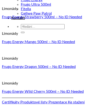
Frugo Energy
Frugo Ultra 500ml
Limonády
Fitella
Gellwe Paw Patrol
Frugo Energy Strawberry 500ml – No ID Needed
Kontakt
Hledat:
Limonády
Frugo Energy Mango 500ml – No ID Needed
Limonády
Frugo Energy Dragon 500ml – No ID Needed
Limonády
Frugo Energy Wild Cherry 500ml – No ID Needed
Certifikáty
Produktové listy
Prezentace
Ke stažení