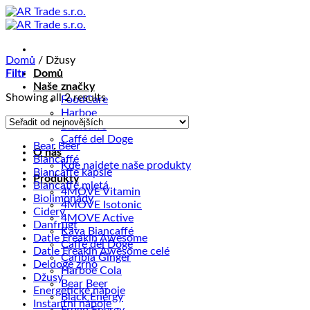
Přeskočit
na
obsah
Domů
/
Džusy
Filtr
Domů
Naše značky
Sorted
Showing all 2 results
FoodCare
by
Harboe
latest
Biancaffé
Caffé del Doge
Bear Beer
O nás
Biancaffé
Kde najdete naše produkty
Biancaffe kapsle
Produkty
Biancaffé mletá
4MOVE Vitamin
Biolimonády
4MOVE Isotonic
Cidery
4MOVE Active
Danfrugt
Káva Biancaffé
Datle Freakin Awesome
Caffé del Doge
Datle Freakin Awesome celé
Caribia Ginger
Deldoge zrno
Harboe Cola
Džusy
Bear Beer
Energetické nápoje
Black Energy
Instantní nápoje