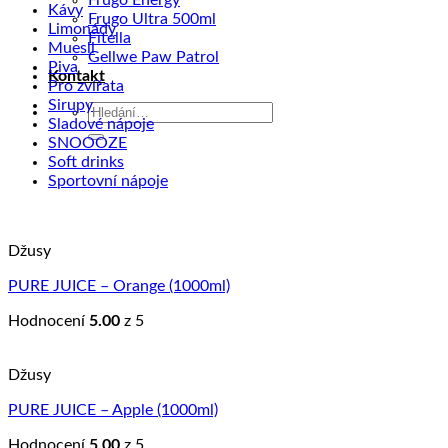
Frugo Energy
Kávy
Frugo Ultra 500ml
Limonády
Fitella
Muesli
Gellwe Paw Patrol
Piva
Kontakt
Pro zvířata
Sirupy
Hledat:
Sladové nápoje
SNOOOZE
Soft drinks
Sportovní nápoje
Džusy
PURE JUICE – Orange (1000ml)
Hodnocení
5.00
z 5
Džusy
PURE JUICE – Apple (1000ml)
Hodnocení
5.00
z 5