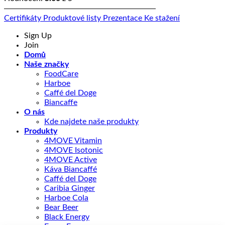
Certifikáty
Produktové listy
Prezentace
Ke stažení
Sign Up
Join
Domů
Naše značky
FoodCare
Harboe
Caffé del Doge
Biancaffe
O nás
Kde najdete naše produkty
Produkty
4MOVE Vitamin
4MOVE Isotonic
4MOVE Active
Káva Biancaffé
Caffé del Doge
Caribia Ginger
Harboe Cola
Bear Beer
Black Energy