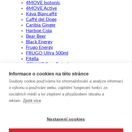
4MOVE Isotonic
4MOVE Active
Káva Biancaffé
Caffé del Doge
Caribia Ginger
Harboe Cola
Bear Beer
Black Energy
Frugo Energy
FRUGO Ultra 500ml
Fitella
GELLWE Paw Patrol
Kontakt
Informace o cookies na této stránce
ENGLISH
Soubory cookie používáme ke shromažďování a analýze informací
o výkonu a používání webu, zajištění fungování funkcí ze
Přihlášení
sociálních médií a ke zlepšení a přizpůsobení obsahu a
reklam.
Zjistit více
Povinné
Uživatelské jméno nebo e-mailová adresa
*
Nastavení cookies
Povinné
Heslo
*