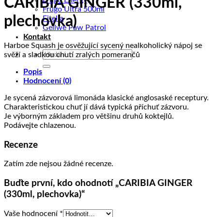
CARIBIA GINGER (330ml,
Frugo Energy
Frugo Ultra 500ml
plechovka)
Fitella
Gellwe Paw Patrol
Kontakt
Harboe Squash je osvěžující sycený nealkoholický nápoj se
Hledat:
svěží a sladkou chutí zralých pomerančů
Popis
Hodnocení (0)
Je sycená zázvorová limonáda klasické anglosaské receptury.
Charakteristickou chuť jí dává typická příchuť zázvoru.
Je výborným základem pro většinu druhů koktejlů.
Podávejte chlazenou.
Recenze
Zatím zde nejsou žádné recenze.
Buďte první, kdo ohodnotí „CARIBIA GINGER
(330ml, plechovka)“
Vaše hodnocení
*