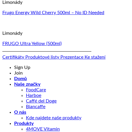
Limonády
Frugo Energy Wild Cherry 500ml – No ID Needed
Limonády
FRUGO Ultra Yellow (500ml)
Certifikáty
Produktové listy
Prezentace
Ke stažení
Sign Up
Join
Domů
Naše značky
FoodCare
Harboe
Caffé del Doge
Biancaffe
O nás
Kde najdete naše produkty
Produkty
4MOVE Vitamin