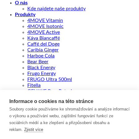
O nás
Kde najdete naše produkty
Produkty
4MOVE Vitamin
4MOVE Isotonic
4MOVE Active
Káva Biancaffé
Caffé del Doge
Caribia Ginger
Harboe Cola
Bear Beer
Black Energy
Frugo Energy
FRUGO Ultra 500ml
Fitella
GELLWE Paw Patrol
Kontakt
Informace o cookies na této stránce
ENGLISH
Soubory cookie používáme ke shromažďování a analýze informací
o výkonu a používání webu, zajištění fungování funkcí ze
Přihlášení
sociálních médií a ke zlepšení a přizpůsobení obsahu a
reklam.
Zjistit více
Povinné
Uživatelské jméno nebo e-mailová adresa
*