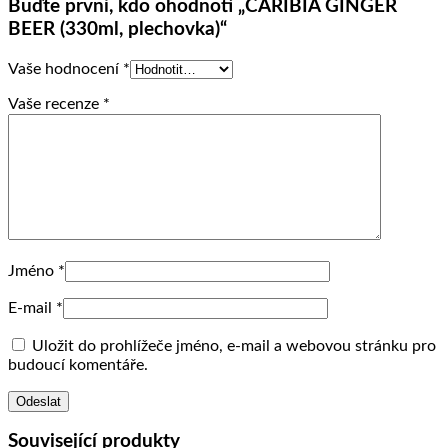
Buďte první, kdo ohodnotí „CARIBIA GINGER
BEER (330ml, plechovka)“
Vaše hodnocení
*
Vaše recenze
*
Jméno
*
E-mail
*
Uložit do prohlížeče jméno, e-mail a webovou stránku pro
budoucí komentáře.
Související produkty