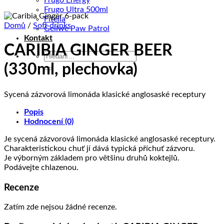
Frugo Energy
Frugo Ultra 500ml
Fitella
Domů
/
Soft drinks
Gellwe Paw Patrol
Kontakt
CARIBIA GINGER BEER
Hledat:
(330ml, plechovka)
Sycená zázvorová limonáda klasické anglosaské receptury
Popis
Hodnocení (0)
Je sycená zázvorová limonáda klasické anglosaské receptury.
Charakteristickou chuť jí dává typická příchuť zázvoru.
Je výborným základem pro většinu druhů koktejlů.
Podávejte chlazenou.
Recenze
Zatím zde nejsou žádné recenze.